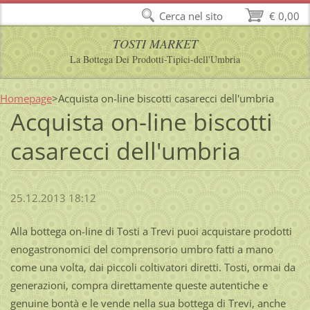
Cerca nel sito
€ 0,00
TOSTI MARKET
La Bottega Dei Prodotti-Tipici-dell'Umbria
Homepage
>
Acquista on-line biscotti casarecci dell'umbria
Acquista on-line biscotti
casarecci dell'umbria
25.12.2013 18:12
Alla bottega on-line di Tosti a Trevi puoi acquistare prodotti
enogastronomici del comprensorio umbro fatti a mano
come una volta, dai piccoli coltivatori diretti. Tosti, ormai da
generazioni, compra direttamente queste autentiche e
genuine bontà e le vende nella sua bottega di Trevi, anche