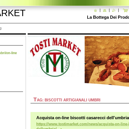
ARKET
La Bottega Dei Prodot
g
mbri/on-line
T
AG: BISCOTTI ARTIGIANALI UMBRI
Acquista on-line biscotti casarecci dell'umbria
https://www.tostimarket.com/news/acquista-on-line-b
dellumbria/