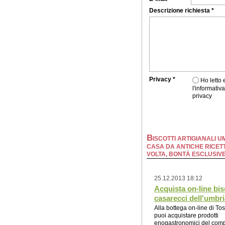
Descrizione richiesta *
Privacy *
Ho letto
l'informativa
privacy
B
ISCOTTI ARTIGIANALI UM
CASA DA ANTICHE RICETT
VOLTA, BONTÀ ESCLUSIV
25.12.2013 18:12
Acquista on-line bis
casarecci dell'umbri
Alla bottega on-line di Tos
puoi acquistare prodotti
enogastronomici del com