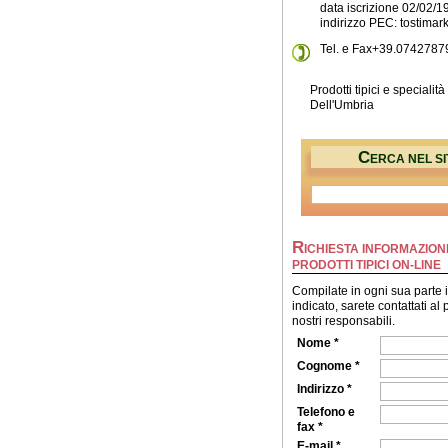
data iscrizione 02/02/1
indirizzo PEC: tostimar
Tel. e Fax+39.0742787
Prodotti tipici e specialità
Dell'Umbria
C
ERCA NEL SI
R
ICHIESTA INFORMAZIONI
PRODOTTI TIPICI ON-LINE
Compilate in ogni sua parte 
indicato, sarete contattati al
nostri responsabili.
Nome *
Cognome *
Indirizzo *
Telefono e
fax *
E-mail *