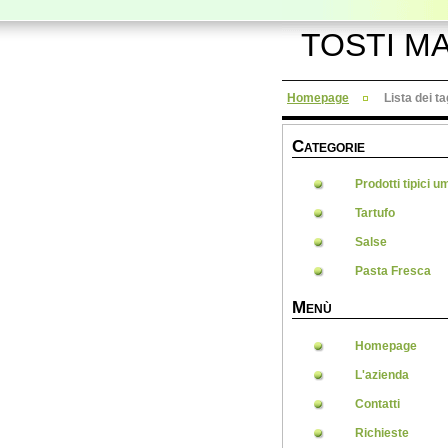
TOSTI M
Homepage
Lista dei ta
C
ATEGORIE
Prodotti tipici u
Tartufo
Salse
Pasta Fresca
M
ENÙ
Homepage
L'azienda
Contatti
Richieste