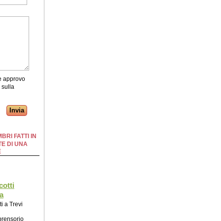
 e approvo
 sulla
BRI FATTI IN
E DI UNA
E
cotti
a
ti a Trevi
prensorio