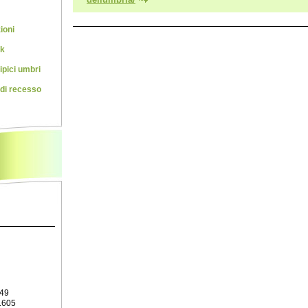
ioni
rk
ipici umbri
 di recesso
549
1605