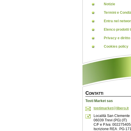
Notizie
Termini e Condiz
Entra nel netwo
Elenco prodotti t
Privacy e diritto
Cookies policy
C
ONTATTI
Tosti Market sas
tostimar
ket@libe
ro.it
Località San Clemente
06039 Trevi (PG) (IT)
C/F e P.Iva: 00227540
Iscrizione REA : PG-17