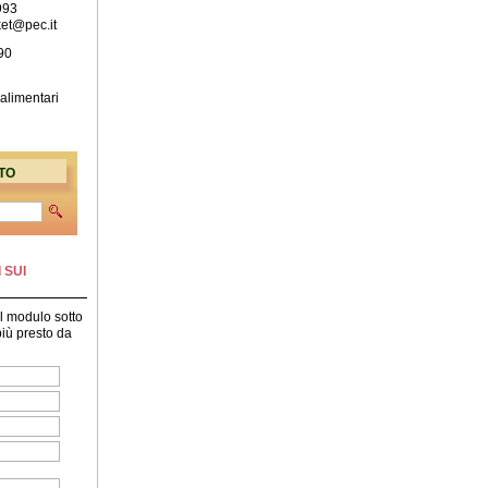
993
ket@pec.it
90
 alimentari
TO
 SUI
il modulo sotto
 più presto da