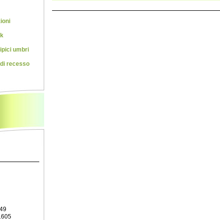
ioni
rk
ipici umbri
 di recesso
549
1605