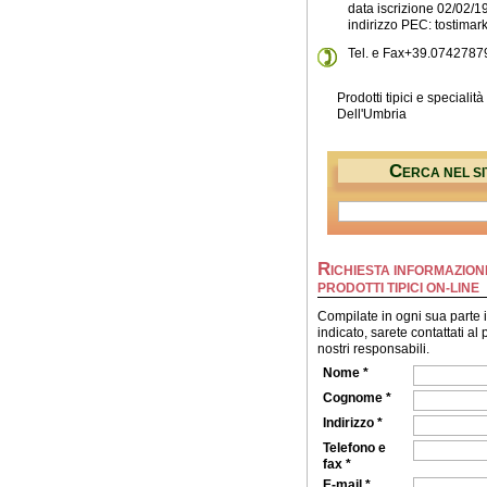
data iscrizione 02/02/1
indirizzo PEC: tostimar
Tel. e Fax+39.0742787
Prodotti tipici e specialità
Dell'Umbria
C
ERCA NEL SI
R
ICHIESTA INFORMAZIONI
PRODOTTI TIPICI ON-LINE
Compilate in ogni sua parte 
indicato, sarete contattati al
nostri responsabili.
Nome *
Cognome *
Indirizzo *
Telefono e
fax *
E-mail *