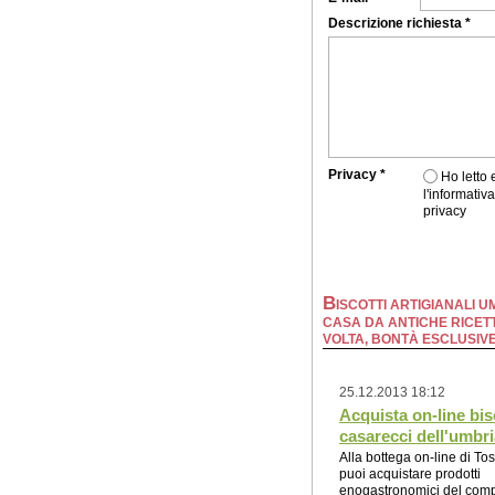
Descrizione richiesta *
Privacy *
Ho letto
l'informativa
privacy
B
ISCOTTI ARTIGIANALI UM
CASA DA ANTICHE RICETT
VOLTA, BONTÀ ESCLUSIV
25.12.2013 18:12
Acquista on-line bis
casarecci dell'umbri
Alla bottega on-line di Tos
puoi acquistare prodotti
enogastronomici del com