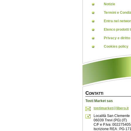
Notizie
Termini e Condiz
Entra nel netwo
Elenco prodotti t
Privacy e diritto
Cookies policy
C
ONTATTI
Tosti Market sas
tostimar
ket@libe
ro.it
Località San Clemente
06039 Trevi (PG) (IT)
C/F e P.Iva: 00227540
Iscrizione REA : PG-17