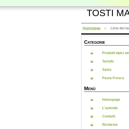
TOSTI M
Homepage
Lista dei ta
C
ATEGORIE
Prodotti tipici u
Tartufo
Salse
Pasta Fresca
M
ENÙ
Homepage
L'azienda
Contatti
Richieste