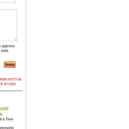
 e approvo
 sulla
BRI FATTI IN
E DI UNA
E
cotti
a
ti a Trevi
prensorio