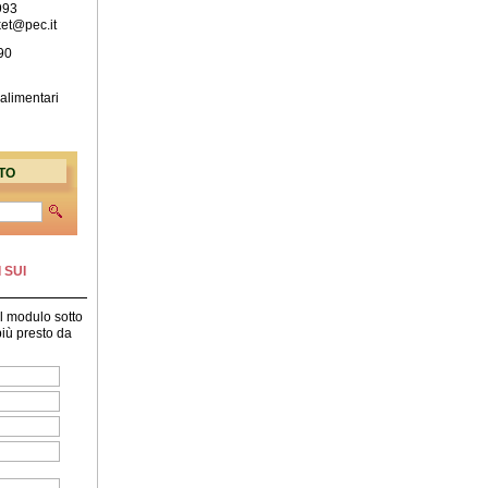
993
ket@pec.it
90
 alimentari
TO
 SUI
il modulo sotto
 più presto da