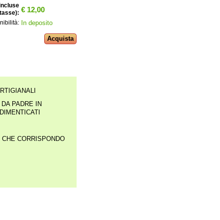
incluse
€ 12,00
tasse):
In deposito
ibilità:
RTIGIANALI
 DA PADRE IN
DIMENTICATI
CE CHE CORRISPONDO