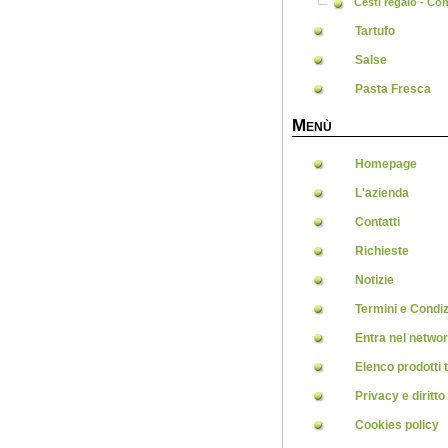
Cesti regalo - Co
Tartufo
Salse
Pasta Fresca
M
ENÙ
Homepage
L'azienda
Contatti
Richieste
Notizie
Termini e Condiz
Entra nel netwo
Elenco prodotti t
Privacy e diritto
Cookies policy