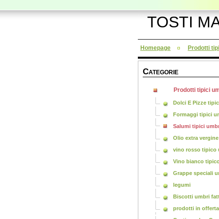
TOSTI M
Homepage
Prodotti tip
C
ATEGORIE
Prodotti tipici u
Dolci E Pizze tipi
Formaggi tipici u
Salumi tipici umbr
Olio extra vergine
vino rosso tipico
Vino bianco tipi
Grappe speciali 
legumi
Biscotti umbri fat
prodotti in offerta