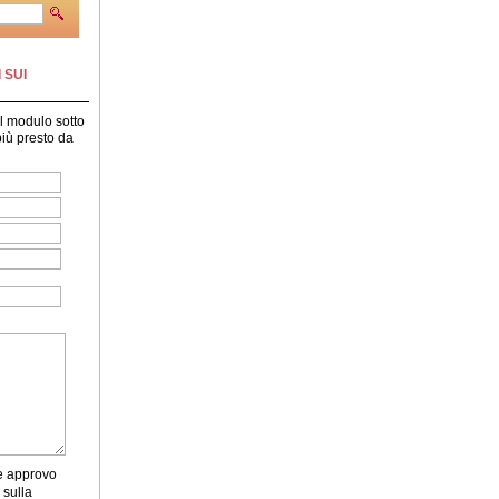
 SUI
il modulo sotto
 più presto da
 e approvo
 sulla