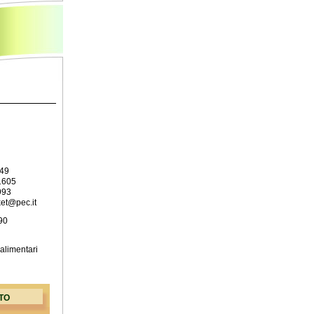
549
1605
993
ket@pec.it
90
 alimentari
TO