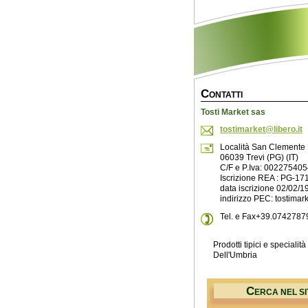
C
ONTATTI
Tosti Market sas
tostimar
ket@libe
ro.it
Località San Clemente
06039 Trevi (PG) (IT)
C/F e P.Iva: 00227540
Iscrizione REA : PG-17
data iscrizione 02/02/1
indirizzo PEC: tostimar
Tel. e Fax+39.0742787
Prodotti tipici e specialità
Dell'Umbria
C
ERCA NEL SI