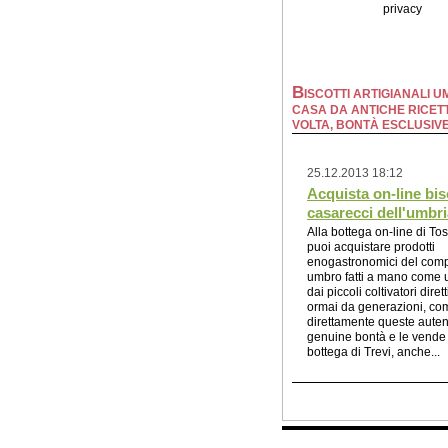
privacy
B
ISCOTTI ARTIGIANALI UM
CASA DA ANTICHE RICETT
VOLTA, BONTÀ ESCLUSIV
25.12.2013 18:12
Acquista on-line bis
casarecci dell'umbri
Alla bottega on-line di Tos
puoi acquistare prodotti
enogastronomici del com
umbro fatti a mano come u
dai piccoli coltivatori diretti
ormai da generazioni, co
direttamente queste auten
genuine bontà e le vende
bottega di Trevi, anche...