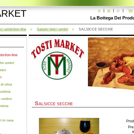
ARKET
La Bottega Dei Prodot
ici umbri/on-line
Salumi tipici umbri
SALSICCE SECCHE
mbri/on-line
che umbri
mbri
i
 di oliva
 umbria
co umbro
S
ALSICCE SECCHE
umbria
ti in casa
Prodo
Pre
e