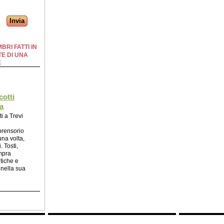
BRI FATTI IN
E DI UNA
E
cotti
a
ti a Trevi
prensorio
na volta,
. Tosti,
mpra
tiche e
 nella sua