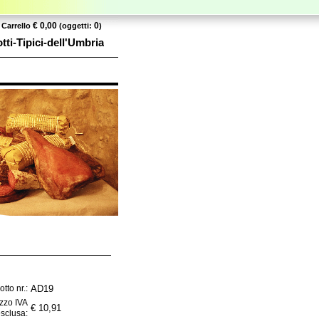
€ 0,00
0
Carrello
(oggetti:
)
ti-Tipici-dell'Umbria
AD19
tto nr.:
zzo IVA
€ 10,91
sclusa: