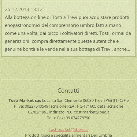
25.12.2013 18:12
Alla bottega on-line di Tosti a Trevi puoi acquistare prodotti
enogastronomici del comprensorio umbro fatti a mano
come una volta, dai piccoli coltivatori diretti. Tosti, ormai da
generazioni, compra direttamente queste autentiche e
genuine bontà e le vende nella sua bottega di Trevi, anche...
Contatti
Tosti Market sas
Località San Clemente
06039 Trevi (PG) (IT)
C/F e
P.Iva: 00227540549
Iscrizione REA : PG-171605
data iscrizione
02/02/1993
indirizzo PEC: tostimarket@pec.it
Tel. e Fax+39.074278790
tostimar
ket@libe
ro.it
Prodotti tipici e specialità alimentari Dell'Umbria