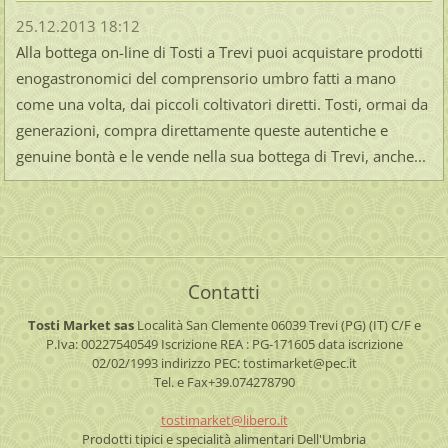
25.12.2013 18:12
Alla bottega on-line di Tosti a Trevi puoi acquistare prodotti
enogastronomici del comprensorio umbro fatti a mano
come una volta, dai piccoli coltivatori diretti. Tosti, ormai da
generazioni, compra direttamente queste autentiche e
genuine bontà e le vende nella sua bottega di Trevi, anche...
Contatti
Tosti Market sas
Località San Clemente
06039 Trevi (PG) (IT)
C/F e
P.Iva: 00227540549
Iscrizione REA : PG-171605
data iscrizione
02/02/1993
indirizzo PEC: tostimarket@pec.it
Tel. e Fax+39.074278790
tostimar
ket@libe
ro.it
Prodotti tipici e specialità alimentari Dell'Umbria